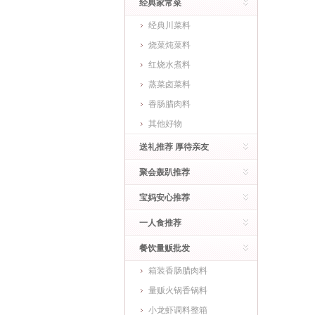
经典家常菜
经典川菜料
烧菜炖菜料
红烧水煮料
蒸菜卤菜料
香肠腊肉料
其他好物
送礼推荐 厚待亲友
聚会轰趴推荐
宝妈安心推荐
一人食推荐
餐饮量贩批发
箱装香肠腊肉料
量贩火锅香锅料
小龙虾调料整箱