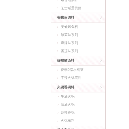
爆香油焖虾
芝士咸蛋黄虾
美味鱼调料
美蛙烤鱼料
酸菜味系列
麻辣味系列
番茄味系列
好喝鲜汤料
夏季0脂水煮菜
不辣火锅底料
火锅香锅料
牛油火锅
清油火锅
麻辣香锅
火锅蘸料