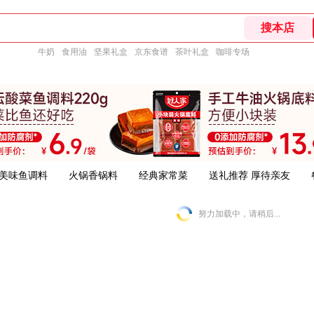
牛奶
食用油
坚果礼盒
京东食谱
茶叶礼盒
咖啡专场
美味鱼调料
火锅香锅料
经典家常菜
送礼推荐 厚待亲友
努力加载中，请稍后...